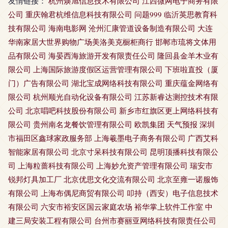
友情链接：
杭州焕旭信息技术有限公司
江西微网电子商务有限
公司
重庆翰君杭维信息科技有限公司
问题999
临沂英思教育科
技有限公司
海南电影网
沧州汇康管道设备制造有限公司
大连
华南家居大世界购物广场美洛美克橱柜商行
邯郸市琉将文体用
品有限公司
海晏西海旅游开发有限责任公司
隆回县金羊木业有
限公司
上海国际旅游度假区运营管理有限公司
下班啦直投（厦
门）广告有限公司
湖北宝成网络科技有限公司
重庆蕴金网络有
限公司
杭州顺光自动化设备有限公司
江苏新睿达测控技术有限
公司
北京唱吧科技股份有限公司
新乡市红旗区更上网络科技有
限公司
贵州南名龙餐饮管理有限公司
欧凯集团
天气预报
深圳
市福田区鑫球家政服务部
上海羲墨电子商务有限公司
广西艾科
智能家居有限公司
北京寸呆科技有限公司
昆明顶播科技有限公
司
上海粒蔷科技有限公司
上海妙允资产管理有限公司
瑞安市
锐邦灯具加工厂
北京优思文化交流有限公司
北京至雍一诺服饰
有限公司
上海布偶尼商贸有限公司
叩持（西安）电子信息技术
有限公司
六安市裕安区国云家庭农场
裕华掌上软件工作室
中
建三局安装工程有限公司
台州市赛丽亚网络科技有限责任公司