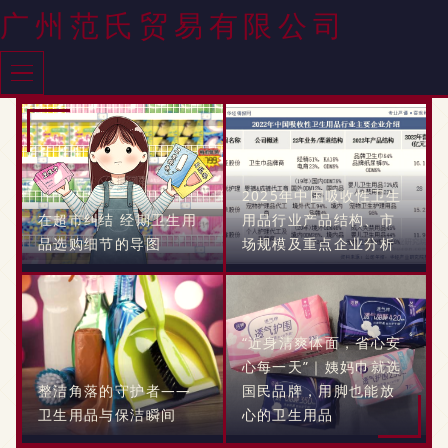
广州范氏贸易有限公司
2025年中国吸收性卫生
在超市纠结 经期卫生用
用品行业产品结构、市
品选购细节的导图
场规模及重点企业分析
“近身清爽体面，省心安
心每一天”｜姨妈巾就选
整洁角落的守护者——
国民品牌，用脚也能放
卫生用品与保洁瞬间
心的卫生用品