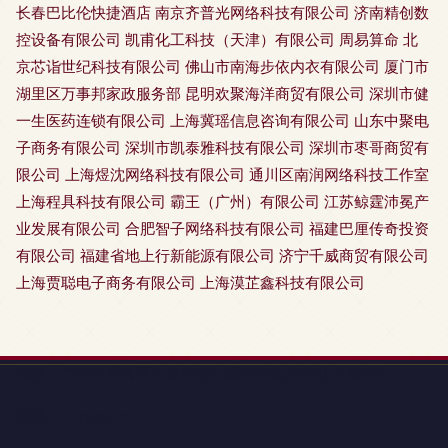
长春巴比伦快捷酒店
南京齐普光网络科技有限公司
济南精创数
控设备有限公司
凯甫化工科技（天津）有限公司
周易算命
北
京芯诣世纪科技有限公司
佛山市南海步依内衣有限公司
厦门市
湖里区万事邦家政服务部
昆明欢聚海洋商贸有限公司
深圳市健
一生医药连锁有限公司
上海冀瑶信息咨询有限公司
山东中聚电
子商务有限公司
深圳市凯泰雅科技有限公司
深圳市枣哥商贸有
限公司
上海煜沈网络科技有限公司
通川区南润网络科技工作室
上海程具科技有限公司
霸王（广州）有限公司
江苏鲸霆沛冕产
业发展有限公司
合肥智子网络科技有限公司
福建巴厘传奇投资
有限公司
福建省地上行新能源有限公司
济宁千威商贸有限公司
上海贾聪电子商务有限公司
上海漠芷鑫科技有限公司
地址：广州市番禺区大龙街傍江西村坎边大街北十巷7号
电话：1379855**